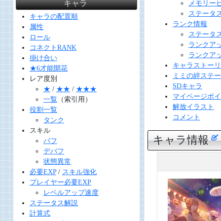
キャラ
メモリー
ステータ
キャラの配置順
ランク情報
属性
ステータ
ロール
ランクア
コネクトRANK
ランクア
掛け合い
キャラストーリ
★6才能開花
ミミの絆ステー
レア度別
SDキャラ
★
/
★★
/
★★★
マイページボイ
一覧
（索引用）
解放イラスト
役割一覧
コメント
タンク
スキル
キャラ情報
バフ
デバフ
状態異常
必要EXP
/
スキル強化
プレイヤー必要EXP
レベルアップ速度
ステータス解説
計算式