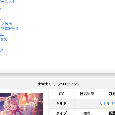
ピース入手
ス
ス
ップ装備
ップ素材一覧
ー
タス
ス
★★★ミミ（ハロウィン）
CV
日高里菜
種
ギルド
リトルリ
タイプ
物理
配