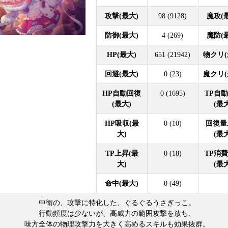
攻撃(最大)
98 (9128)
魔攻(
防御(最大)
4 (269)
魔防(
HP(最大)
651 (21942)
物クリ(
回避(最大)
0 (23)
魔クリ(
HP自動回復
0 (1695)
TP自
(最大)
(最
HP吸収(最
0 (10)
回復量
大)
(最
TP上昇(最
0 (18)
TP消
大)
(最
命中(最大)
0 (49)
中衛の、攻撃に特化した、ぐるぐるうさぎっこ。
行動頻度は少ないが、高威力の範囲攻撃を放ち、
味方全体の物理攻撃力を大きく高めるスキルも効果抜群。