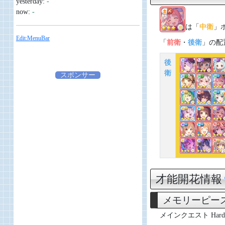
yesterday:
-
now:
-
は「
中衛
」
Edit:MenuBar
「
前衛
・
後衛
」の配
後
衛
スポンサー
才能開花情報
メモリーピー
メインクエスト Hard