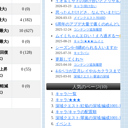
イオ＆ミサトの掛け合いとアリサ＆ルナ
2026-03-23
キャラ/掛け合い
最大)
0 (0)
思ったんだけどさ、なんでいまだに星１
2026-03-13
メインクエスト/HARD
最大)
4 (182)
6周年のアプデ大量で書くのめんどい 今年
2025-12-24
コンテンツ追加履歴
最大)
10 (627)
ムイミちゃんエロい！えろ過ぎる〜
最大)
0 (0)
2025-08-21
キャラ/★★★/ムイミ
シーズン6~8纏められる人いますか
動回復
0 (128)
2025-07-31
キャラバン
大)
更新してくれ〜
2025-04-10
コンテンツ追加履歴
上昇
0 (55)
4-6ペコが正月レイやルカクラスまで
大)
2025-03-01
深域クエスト/蒼波の深域
費軽減
0 (0)
人気のページ(10)
大)
キャラ/一覧
キャラ/★★★
深域クエスト/紅焔の深域/編成1001-1010
キャラ/キャラの配置順
深域クエスト/翠嵐の深域/編成1001-1010
イベント