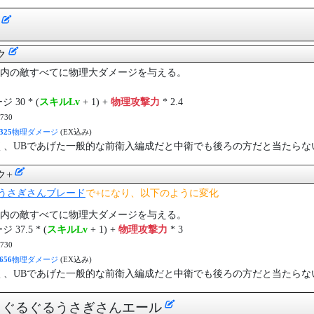
]
ク
内の敵すべてに物理大ダメージを与える。
30 * (
スキルLv
+ 1) +
物理攻撃力
* 2.4
30
325
物理ダメージ
(EX込み)
く、UBであげた一般的な前衛入編成だと中衛でも後ろの方だと当たらな
ク+
うさぎさんブレード
で+になり、以下のように変化
内の敵すべてに物理大ダメージを与える。
37.5 * (
スキルLv
+ 1) +
物理攻撃力
* 3
30
656
物理ダメージ
(EX込み)
く、UBであげた一般的な前衛入編成だと中衛でも後ろの方だと当たらな
] ぐるぐるうさぎさんエール