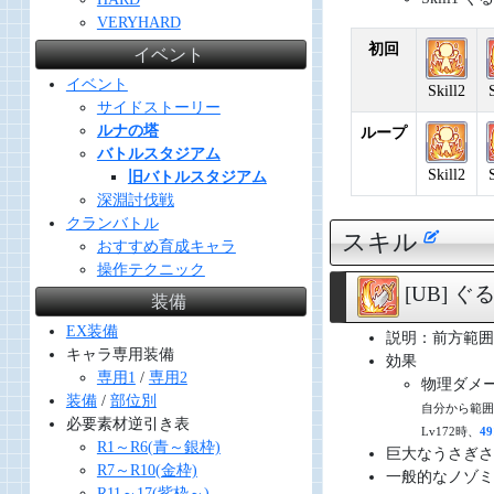
VERYHARD
初回
イベント
イベント
Skill2
サイドストーリー
ルナの塔
ループ
バトルスタジアム
Skill2
旧バトルスタジアム
深淵討伐戦
クランバトル
スキル
おすすめ育成キャラ
操作テクニック
[UB] 
装備
EX装備
説明：前方範囲
キャラ専用装備
効果
専用1
/
専用2
物理ダメージ 
装備
/
部位別
自分から範囲8
必要素材逆引き表
Lv172時、
49
R1～R6(青～銀枠)
巨大なうさぎさ
R7～R10(金枠)
一般的なノゾミ
R11～17(紫枠～)