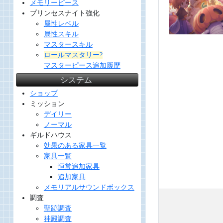
メモリーピース
プリンセスナイト強化
属性レベル
属性スキル
マスタースキル
ロールマスタリー?
マスターピース追加履歴
システム
ショップ
ミッション
デイリー
ノーマル
ギルドハウス
効果のある家具一覧
家具一覧
恒常追加家具
追加家具
メモリアルサウンドボックス
調査
聖跡調査
神殿調査