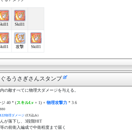
Skill1
Skill1
Skill1
攻撃
Skill1
ぐるぐるうさぎさんスタンプ
内の敵すべてに物理大ダメージを与える。
40 * (
スキルLv
+ 1) +
物理攻撃力
* 3.6
80
122
物理ダメージ
(EX込み)
んが落下し、3段階HIT
等の前衛入編成で中衛程度まで届く