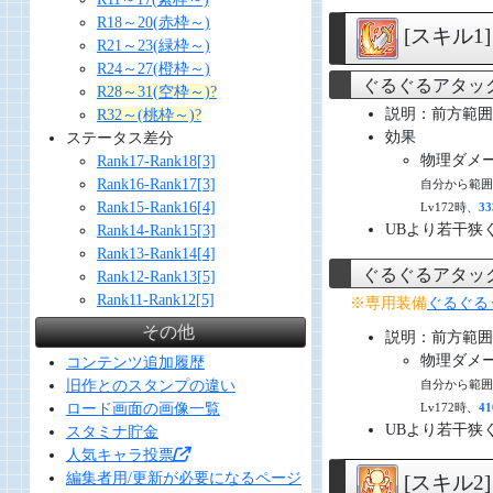
R18～20(赤枠～)
[スキル1
R21～23(緑枠～)
R24～27(橙枠～)
ぐるぐるアタッ
R28～31(空枠～)?
説明：前方範囲
R32～(桃枠～)?
効果
ステータス差分
物理ダメージ 
Rank17-Rank18[3]
Rank16-Rank17[3]
自分から範囲7
Rank15-Rank16[4]
Lv172時、
33
UBより若干狭
Rank14-Rank15[3]
Rank13-Rank14[4]
ぐるぐるアタッ
Rank12-Rank13[5]
Rank11-Rank12[5]
※専用装備
ぐるぐる
その他
説明：前方範囲
物理ダメージ 
コンテンツ追加履歴
旧作とのスタンプの違い
自分から範囲7
ロード画面の画像一覧
Lv172時、
41
UBより若干狭
スタミナ貯金
人気キャラ投票
編集者用/更新が必要になるページ
[スキル2