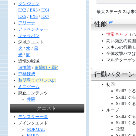
ダンジョン
EX2
/
EX3
/
EX4
最大ステータスは未才能
EX5
/
EX6
/
EX7
性能
アリーナ
アドベンチャー
恒常キャラ
（ハ
キャラバン
高い頻度の範囲
深域クエスト
スキルの行動モ
火
/
水
/
風
全体攻撃バフは
光
/
闇
マルチターゲッ
追憶の戦域
追憶戦
/
追憶戦・覇?
行動パター
究極錬成
黎明界ラビリンスβ?
初回
ミニゲーム
Skill2
廃止コンテンツ
Skill1
共闘
Skill1
クエスト
ループ
Skill2
モンスター一覧
Skill1
メインクエスト
攻撃
NORMAL
Skill1
HARD