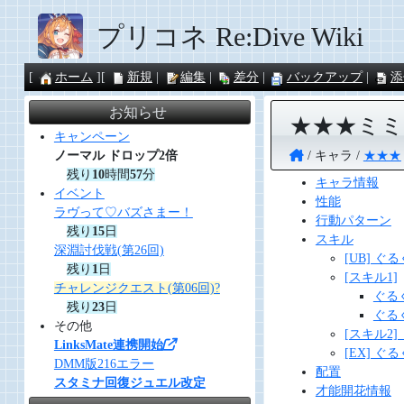
プリコネ Re:Dive Wiki
ホーム
新規
編集
差分
バックアップ
添
お知らせ
★★★ミ
キャンペーン
キャラ
★★★
ノーマル ドロップ2倍
残り
10
時間
57
分
キャラ情報
イベント
性能
ラヴって♡バズさまー！
行動パターン
残り
15
日
スキル
深淵討伐戦(第26回)
[UB] 
残り
1
日
[スキル1]
チャレンジクエスト(第06回)?
ぐる
残り
23
日
ぐる
その他
[スキル2
LinksMate連携開始
[EX] 
DMM版216エラー
配置
スタミナ回復ジュエル改定
才能開花情報