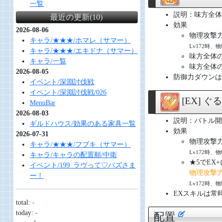
一覧
説明：味方全体
最近の更新(10)
効果
2026-08-06
物理攻撃力ア
キャラ/★★★/ホマレ（サマー）
Lv172時、
キャラ/★★★/エキドナ（サマー）
味方全体の
キャラ/一覧
味方全体の
2026-08-05
防御力ダウンは
イベント/深淵討伐戦
イベント/深淵討伐戦/026
[EX] 
MenuBar
2026-08-03
説明：バトル開
ギルドハウス/効果のある家具一覧
効果
2026-07-31
物理攻撃力ア
キャラ/★★★/フブキ（サマー）
Lv172時、
キャラ/キャラの配置順/中衛
★5でEX
イベント/199_ラヴって♡バズさま
物理攻撃力ア
ー！
Lv172時、
EXスキルは常
total:
-
today:
-
配置