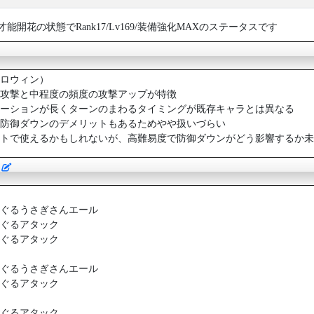
開花の状態でRank17/Lv169/装備強化MAXのステータスです
ロウィン）
攻撃と中程度の頻度の攻撃アップが特徴
ーションが長くターンのまわるタイミングが既存キャラとは異なる
防御ダウンのデメリットもあるためやや扱いづらい
トで使えるかもしれないが、高難易度で防御ダウンがどう影響するか未
ン
 ぐるぐるうさぎさんエール
 ぐるぐるアタック
 ぐるぐるアタック
 ぐるぐるうさぎさんエール
 ぐるぐるアタック
 ぐるぐるアタック