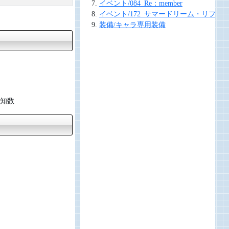
イベント/084_Re：member
イベント/172_サマードリーム・リフレ
装備/キャラ専用装備
知数