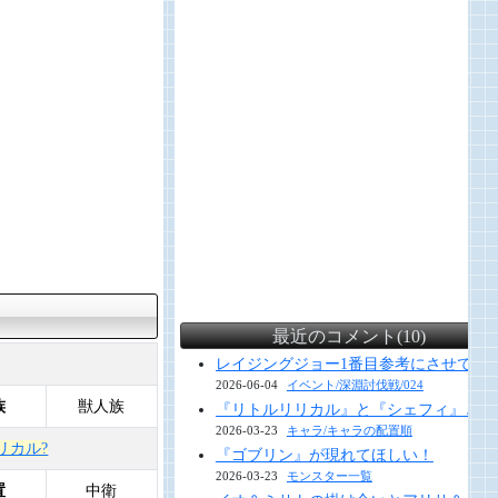
最近のコメント(10)
レイジングジョー1番目参考にさせていただ
2026-06-04
イベント/深淵討伐戦/024
族
獣人族
『リトルリリカル』と『シェフィ』と『
2026-03-23
キャラ/キャラの配置順
リカル?
『ゴブリン』が現れてほしい！
2026-03-23
モンスター一覧
置
中衛